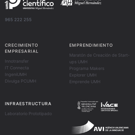
965 222 255
CRECIMIENTO
EMPRENDIMIENTO
EMPRESARIAL
Maratón de Creación de Start-
Innotransfer
ups UMH
IT Connecta
Programa Makers
IngeniUMH
Explorer UMH
Divulga PCUMH
Emprende UMH
INFRAESTRUCTURA
Laboratorio Prototipado