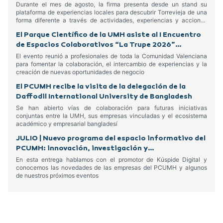
el Centro Comercial Habaneras
Durante el mes de agosto, la firma presenta desde un stand su
plataforma de experiencias locales para descubrir Torrevieja de una
forma diferente a través de actividades, experiencias y acciones
dirigidas tanto a residentes como a turistas
El Parque Científico de la UMH asiste al I Encuentro
de Espacios Colaborativos “La Trupe 2026”
celebrado en Alcoy
El evento reunió a profesionales de toda la Comunidad Valenciana
para fomentar la colaboración, el intercambio de experiencias y la
creación de nuevas oportunidades de negocio
El PCUMH recibe la visita de la delegación de la
Daffodil International University de Bangladesh
Se han abierto vías de colaboración para futuras iniciativas
conjuntas entre la UMH, sus empresas vinculadas y el ecosistema
académico y empresarial bangladesí
JULIO | Nuevo programa del espacio informativo del
PCUMH: innovación, investigación y
emprendimiento
En esta entrega hablamos con el promotor de Kúspide Digital y
conocemos las novedades de las empresas del PCUMH y algunos
de nuestros próximos eventos