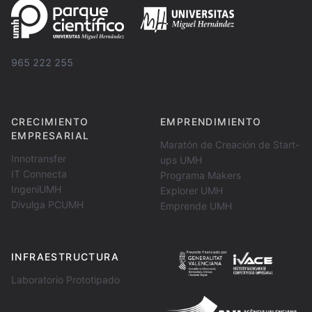
965 222 255
CRECIMIENTO
EMPRENDIMIENTO
EMPRESARIAL
Maratón de Creación de Start-
Innotransfer
ups UMH
IT Connecta
Programa Makers
IngeniUMH
Explorer UMH
Divulga PCUMH
Emprende UMH
INFRAESTRUCTURA
Laboratorio Prototipado