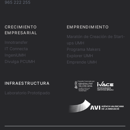
965 222 255
CRECIMIENTO
EMPRENDIMIENTO
EMPRESARIAL
Maratón de Creación de Start-
Innotransfer
ups UMH
IT Connecta
Programa Makers
IngeniUMH
Explorer UMH
Divulga PCUMH
Emprende UMH
INFRAESTRUCTURA
Laboratorio Prototipado