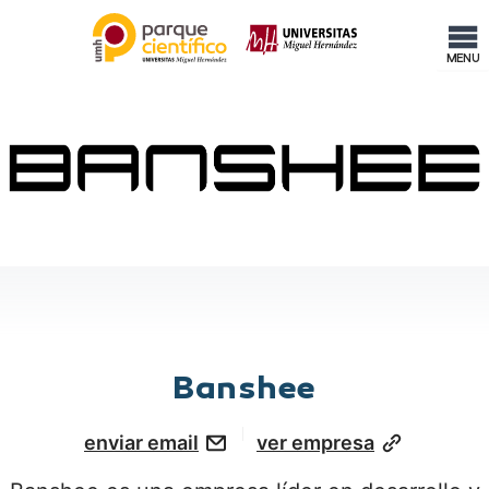
MENU
Banshee
enviar email
ver empresa