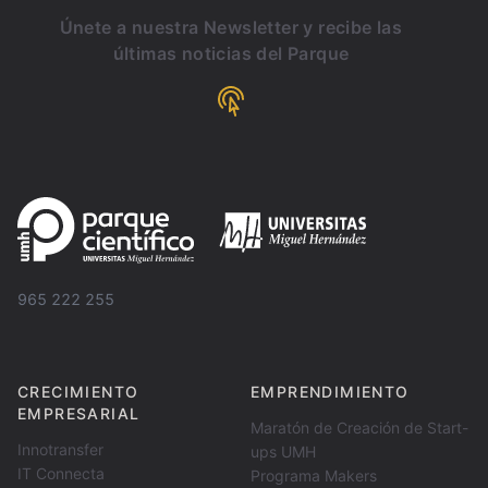
Únete a nuestra Newsletter y recibe las
últimas noticias del Parque
965 222 255
CRECIMIENTO
EMPRENDIMIENTO
EMPRESARIAL
Maratón de Creación de Start-
Innotransfer
ups UMH
IT Connecta
Programa Makers