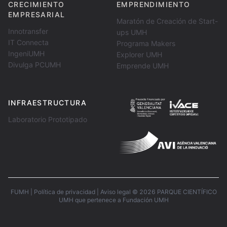
CRECIMIENTO
EMPRENDIMIENTO
EMPRESARIAL
Maratón de Creación de Start-
Innotransfer
ups UMH
IT Connecta
Programa Makers
IngeniUMH
Explorer UMH
Divulga PCUMH
Emprende UMH
INFRAESTRUCTURA
Laboratorio Prototipado
FUMH
|
Política de privacidad
|
Aviso legal
©
2026
PARQUE CIENTÍFICO
UMH que pertenece a
Fundación UMH