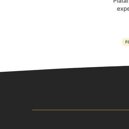
Plata
expe
F