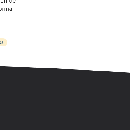
ión de
forma
os