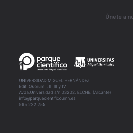
Únete a nu
UNIVERSIDAD MIGUEL HERNÁNDEZ
Edif. Quorum I, II, III y IV
Avda.Universidad s/n 03202. ELCHE. (Alicante)
info@parquecientificoumh.es
965 222 255