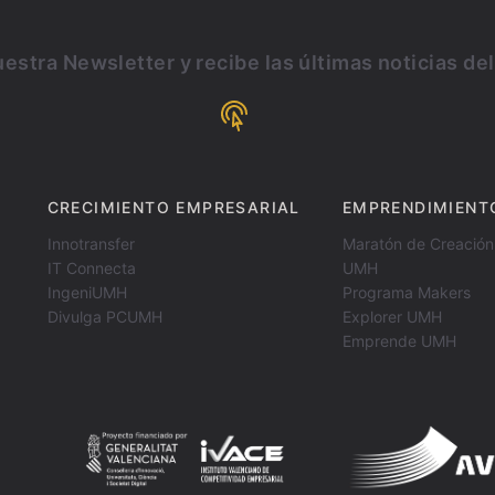
estra Newsletter y recibe las últimas noticias de
CRECIMIENTO EMPRESARIAL
EMPRENDIMIENT
Innotransfer
Maratón de Creación
IT Connecta
UMH
IngeniUMH
Programa Makers
Divulga PCUMH
Explorer UMH
Emprende UMH