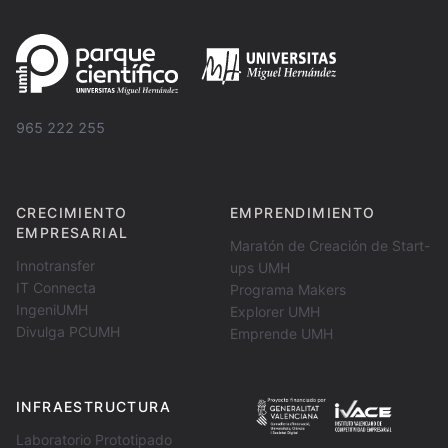
965 222 255
CRECIMIENTO
EMPRENDIMIENTO
EMPRESARIAL
Maratón de Creación de Start-
Innotransfer
ups UMH
IT Connecta
Programa Makers
IngeniUMH
Explorer UMH
Divulga PCUMH
Emprende UMH
INFRAESTRUCTURA
Laboratorio Prototipado