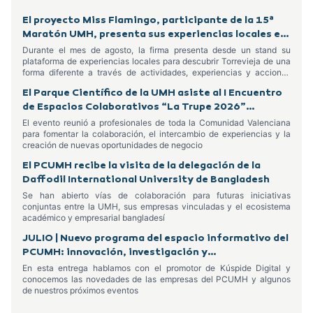
El proyecto Miss Flamingo, participante de la 15ª
Maratón UMH, presenta sus experiencias locales en
el Centro Comercial Habaneras
Durante el mes de agosto, la firma presenta desde un stand su
plataforma de experiencias locales para descubrir Torrevieja de una
forma diferente a través de actividades, experiencias y acciones
dirigidas tanto a residentes como a turistas
El Parque Científico de la UMH asiste al I Encuentro
de Espacios Colaborativos “La Trupe 2026”
celebrado en Alcoy
El evento reunió a profesionales de toda la Comunidad Valenciana
para fomentar la colaboración, el intercambio de experiencias y la
creación de nuevas oportunidades de negocio
El PCUMH recibe la visita de la delegación de la
Daffodil International University de Bangladesh
Se han abierto vías de colaboración para futuras iniciativas
conjuntas entre la UMH, sus empresas vinculadas y el ecosistema
académico y empresarial bangladesí
JULIO | Nuevo programa del espacio informativo del
PCUMH: innovación, investigación y
emprendimiento
En esta entrega hablamos con el promotor de Kúspide Digital y
conocemos las novedades de las empresas del PCUMH y algunos
de nuestros próximos eventos