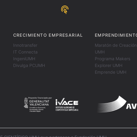
CRECIMIENTO EMPRESARIAL
EMPRENDIMIENT
Innotransfer
Maratón de Creación
IT Connecta
UMH
IngeniUMH
Programa Makers
Divulga PCUMH
Explorer UMH
Emprende UMH