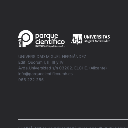
UNIVERSIDAD MIGUEL HERNÁNDEZ
Edif. Quorum I, II, III y IV
Avda.Universidad s/n 03202. ELCHE. (Alicante)
info@parquecientificoumh.es
965 222 255