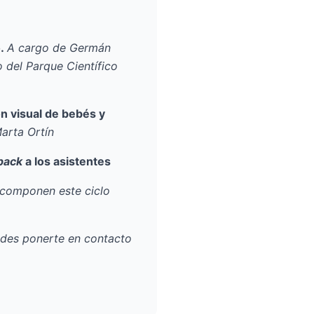
o.
A cargo de
Germán
 del Parque Científico
ón visual de bebés y
arta Ortín
back
a los asistentes
e componen este ciclo
edes ponerte en contacto