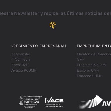
estra Newsletter y recibe las últimas noticias de
CRECIMIENTO EMPRESARIAL
EMPRENDIMIENT
Innotransfer
Maratón de Creación
IT Connecta
UMH
IngeniUMH
Programa Makers
Divulga PCUMH
Explorer UMH
Emprende UMH