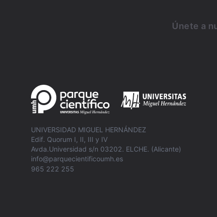
Únete a nu
UNIVERSIDAD MIGUEL HERNÁNDEZ
Edif. Quorum I, II, III y IV
Avda.Universidad s/n 03202. ELCHE. (Alicante)
info@parquecientificoumh.es
965 222 255