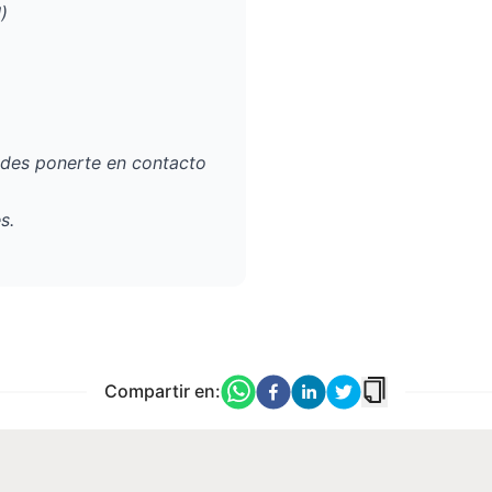
I
)
edes ponerte en contacto
es
.
Compartir en: